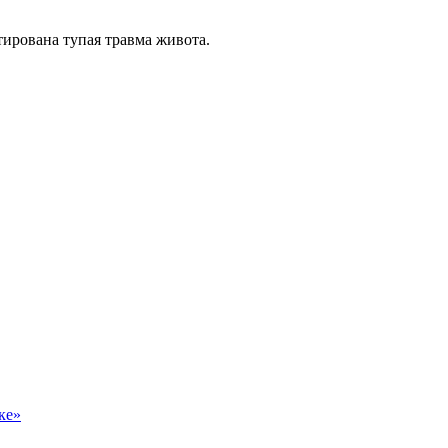
тирована тупая травма живота.
ке»