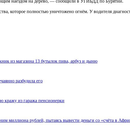
дующим наездом на дерево, — сообщили в УГИБДД по Бурятии.
ства, которое полностью уничтожено огнём. У водителя диагнос
ник из магазина 13 бутылок пива, арбуз и дыню
ечаянно разбудила его
ю кражу из гаража пенсионерки
ним миллиона рублей, пытаясь вывести деньги со «счёта в Афри