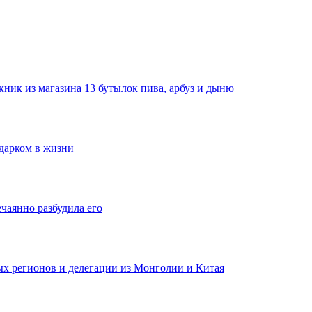
ник из магазина 13 бутылок пива, арбуз и дыню
одарком в жизни
ечаянно разбудила его
ных регионов и делегации из Монголии и Китая