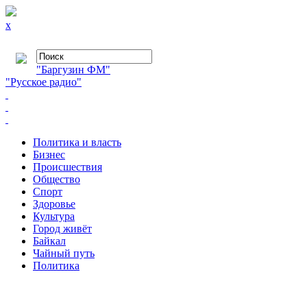
x
"Баргузин ФМ"
"Русское радио"
Политика и власть
Бизнес
Происшествия
Общество
Cпорт
Здоровье
Культура
Город живёт
Байкал
Чайный путь
Политика