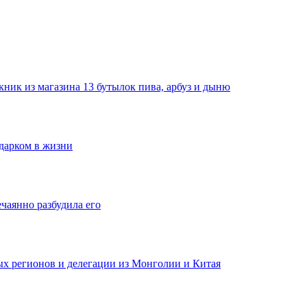
ник из магазина 13 бутылок пива, арбуз и дыню
одарком в жизни
ечаянно разбудила его
ных регионов и делегации из Монголии и Китая