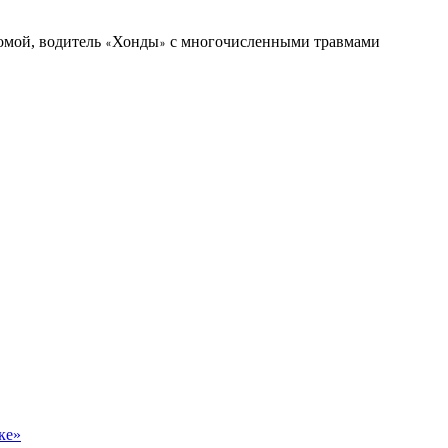
омой, водитель
Хонды
с многочисленными травмами
«
»
ке»