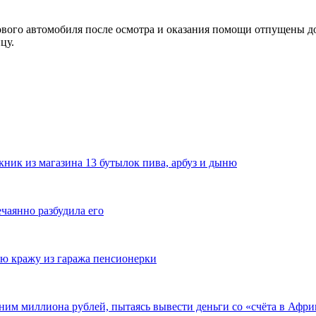
ового автомобиля после осмотра и оказания помощи отпущены д
цу.
ник из магазина 13 бутылок пива, арбуз и дыню
ечаянно разбудила его
ю кражу из гаража пенсионерки
ним миллиона рублей, пытаясь вывести деньги со «счёта в Афри