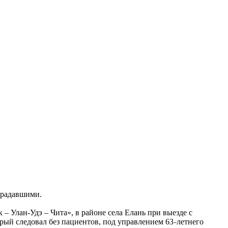
традавшими.
– Улан-Удэ – Чита», в районе села Елань при выезде с
рый следовал без пациентов, под управлением 63
летнего
–