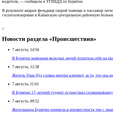
водителя, — сообщили в УГИБДД по Бурятии.
В результате аварии фельдшер скорой помощи и пассажир легк
госпитализирован в Кабанскую центральную районную больни
↓
Новости раздела «Происшествия»
7 августа, 14:56
В Бурятии компания молодых людей похитила себе на пик
7 августа, 12:38
Житель Улан-Удэ сломал матери ключицу за то, что она н
7 августа, 11:01
В Бурятии 17–летний студент осуществил спланированну
7 августа, 09:52
Жительница Бурятии перевела в неизвестность три с лиш