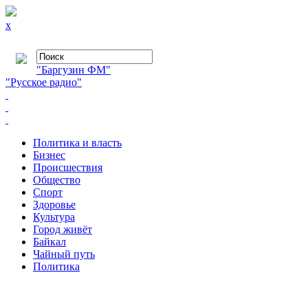
x
"Баргузин ФМ"
"Русское радио"
Политика и власть
Бизнес
Происшествия
Общество
Cпорт
Здоровье
Культура
Город живёт
Байкал
Чайный путь
Политика