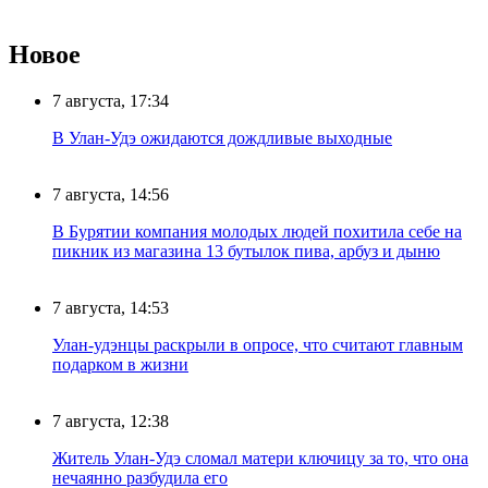
Новое
7 августа, 17:34
В Улан-Удэ ожидаются дождливые выходные
7 августа, 14:56
В Бурятии компания молодых людей похитила себе на
пикник из магазина 13 бутылок пива, арбуз и дыню
7 августа, 14:53
Улан-удэнцы раскрыли в опросе, что считают главным
подарком в жизни
7 августа, 12:38
Житель Улан-Удэ сломал матери ключицу за то, что она
нечаянно разбудила его