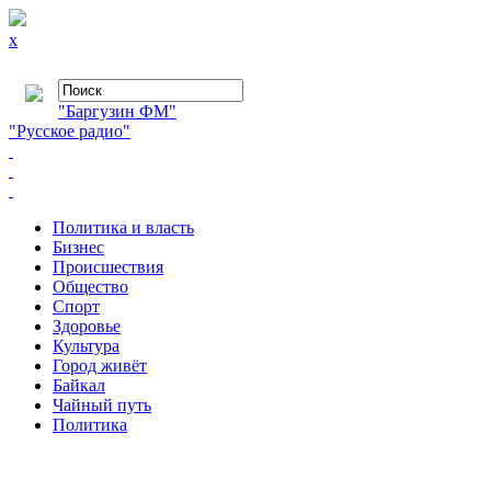
x
"Баргузин ФМ"
"Русское радио"
Политика и власть
Бизнес
Происшествия
Общество
Cпорт
Здоровье
Культура
Город живёт
Байкал
Чайный путь
Политика