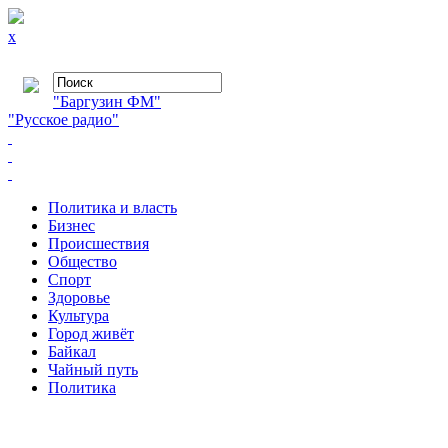
x
"Баргузин ФМ"
"Русское радио"
Политика и власть
Бизнес
Происшествия
Общество
Cпорт
Здоровье
Культура
Город живёт
Байкал
Чайный путь
Политика