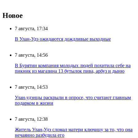
Новое
7 августа, 17:34
В Улан-Удэ ожидаются дождливые выходные
7 августа, 14:56
В Бурятии компания молодых людей похитила себе на
пикник из магазина 13 бутылок пива, арбуз и дыню
7 августа, 14:53
Улан-удэнцы раскрыли в опросе, что считают главным
подарком в жизни
7 августа, 12:38
Житель Улан-Удэ сломал матери ключицу за то, что она
нечаянно разбудила его