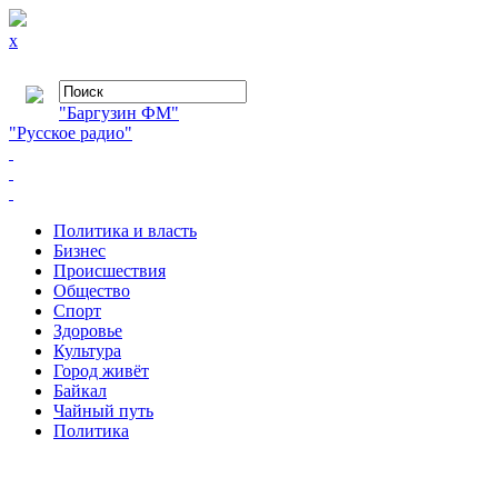
x
"Баргузин ФМ"
"Русское радио"
Политика и власть
Бизнес
Происшествия
Общество
Cпорт
Здоровье
Культура
Город живёт
Байкал
Чайный путь
Политика