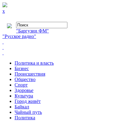
x
"Баргузин ФМ"
"Русское радио"
Политика и власть
Бизнес
Происшествия
Общество
Cпорт
Здоровье
Культура
Город живёт
Байкал
Чайный путь
Политика