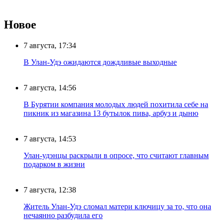
Новое
7 августа, 17:34
В Улан-Удэ ожидаются дождливые выходные
7 августа, 14:56
В Бурятии компания молодых людей похитила себе на
пикник из магазина 13 бутылок пива, арбуз и дыню
7 августа, 14:53
Улан-удэнцы раскрыли в опросе, что считают главным
подарком в жизни
7 августа, 12:38
Житель Улан-Удэ сломал матери ключицу за то, что она
нечаянно разбудила его