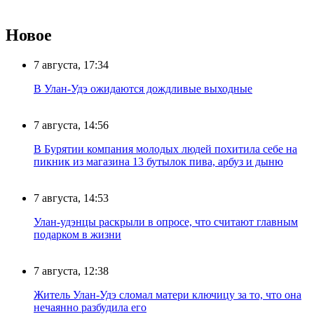
Новое
7 августа, 17:34
В Улан-Удэ ожидаются дождливые выходные
7 августа, 14:56
В Бурятии компания молодых людей похитила себе на
пикник из магазина 13 бутылок пива, арбуз и дыню
7 августа, 14:53
Улан-удэнцы раскрыли в опросе, что считают главным
подарком в жизни
7 августа, 12:38
Житель Улан-Удэ сломал матери ключицу за то, что она
нечаянно разбудила его