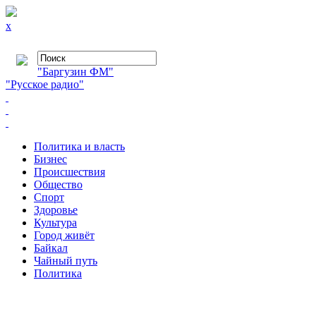
x
"Баргузин ФМ"
"Русское радио"
Политика и власть
Бизнес
Происшествия
Общество
Cпорт
Здоровье
Культура
Город живёт
Байкал
Чайный путь
Политика