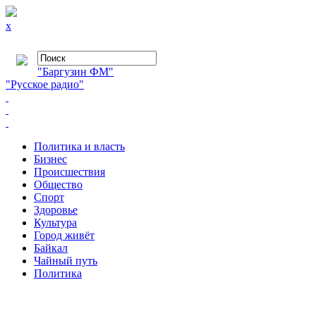
x
"Баргузин ФМ"
"Русское радио"
Политика и власть
Бизнес
Происшествия
Общество
Cпорт
Здоровье
Культура
Город живёт
Байкал
Чайный путь
Политика