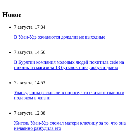
Новое
7 августа, 17:34
В Улан-Удэ ожидаются дождливые выходные
7 августа, 14:56
В Бурятии компания молодых людей похитила себе на
пикник из магазина 13 бутылок пива, арбуз и дыню
7 августа, 14:53
Улан-удэнцы раскрыли в опросе, что считают главным
подарком в жизни
7 августа, 12:38
Житель Улан-Удэ сломал матери ключицу за то, что она
нечаянно разбудила его