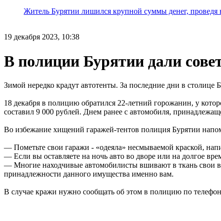
Житель Бурятии лишился крупной суммы денег, проведя 
19 декабря 2023, 10:38
В полиции Бурятии дали сове
Зимой нередко крадут автотенты. За последние дни в столице
18 декабря в полицию обратился 22-летний горожанин, у котор
составил 9 000 рублей. Днем ранее с автомобиля, принадлежа
Во избежание хищений гаражей-тентов полиция Бурятии напом
— Пометьте свои гаражи - «одеяла» несмываемой краской, нап
— Если вы оставляете на ночь авто во дворе или на долгое вр
— Многие находчивые автомобилисты вшивают в ткань свои ви
принадлежности данного имущества именно вам.
В случае кражи нужно сообщать об этом в полицию по телефону