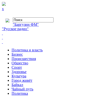
x
"Баргузин ФМ"
"Русское радио"
Политика и власть
Бизнес
Происшествия
Общество
Cпорт
Здоровье
Культура
Город живёт
Байкал
Чайный путь
Политика