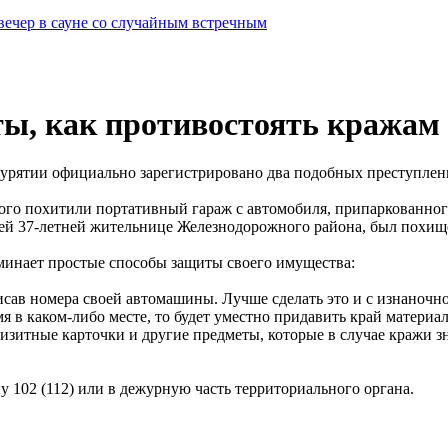
вечер в сауне со случайным встречным
ты, как противостоять кражам
 Бурятии официально зарегистрировано два подобных преступлен
ого похитили портативный гараж с автомобиля, припаркованного
щей 37-летней жительнице Железнодорожного района, был похище
инает простые способы защиты своего имущества:
исав номера своей автомашины. Лучше сделать это и с изнаночн
емя в каком-либо месте, то будет уместно придавить край матер
зитные карточки и другие предметы, которые в случае кражи з
 102 (112) или в дежурную часть территориального органа.