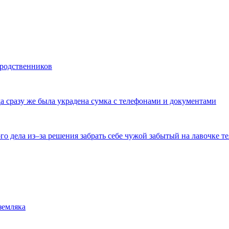
 родственников
да сразу же была украдена сумка с телефонами и документами
го дела из–за решения забрать себе чужой забытый на лавочке т
земляка