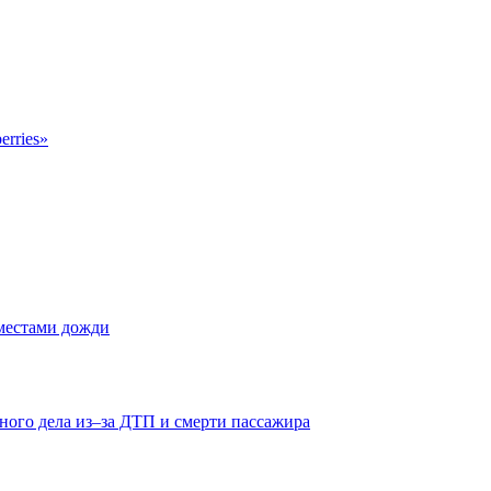
erries»
 местами дожди
ного дела из–за ДТП и смерти пассажира