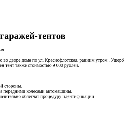
 гаражей-тентов
ия.
 во дворе дома по ул. Краснофлотская, ранним утром . Ущерб
н тент также стоимостью 9 000 рублей.
ой стороны.
иала передними колесами автомашины.
начительно облегчат процедуру идентификации