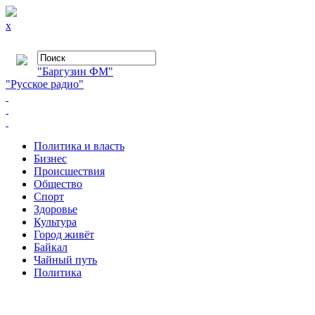
x
"Баргузин ФМ"
"Русское радио"
Политика и власть
Бизнес
Происшествия
Общество
Cпорт
Здоровье
Культура
Город живёт
Байкал
Чайный путь
Политика