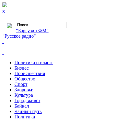
x
"Баргузин ФМ"
"Русское радио"
Политика и власть
Бизнес
Происшествия
Общество
Cпорт
Здоровье
Культура
Город живёт
Байкал
Чайный путь
Политика