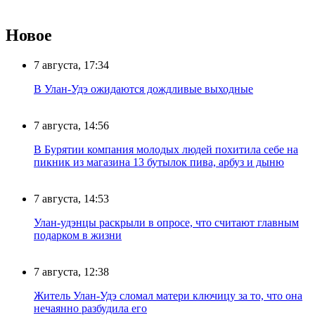
Новое
7 августа, 17:34
В Улан-Удэ ожидаются дождливые выходные
7 августа, 14:56
В Бурятии компания молодых людей похитила себе на
пикник из магазина 13 бутылок пива, арбуз и дыню
7 августа, 14:53
Улан-удэнцы раскрыли в опросе, что считают главным
подарком в жизни
7 августа, 12:38
Житель Улан-Удэ сломал матери ключицу за то, что она
нечаянно разбудила его