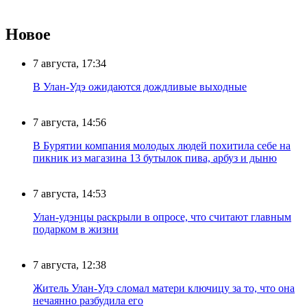
Новое
7 августа, 17:34
В Улан-Удэ ожидаются дождливые выходные
7 августа, 14:56
В Бурятии компания молодых людей похитила себе на
пикник из магазина 13 бутылок пива, арбуз и дыню
7 августа, 14:53
Улан-удэнцы раскрыли в опросе, что считают главным
подарком в жизни
7 августа, 12:38
Житель Улан-Удэ сломал матери ключицу за то, что она
нечаянно разбудила его