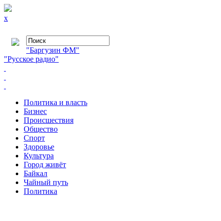
x
"Баргузин ФМ"
"Русское радио"
Политика и власть
Бизнес
Происшествия
Общество
Cпорт
Здоровье
Культура
Город живёт
Байкал
Чайный путь
Политика