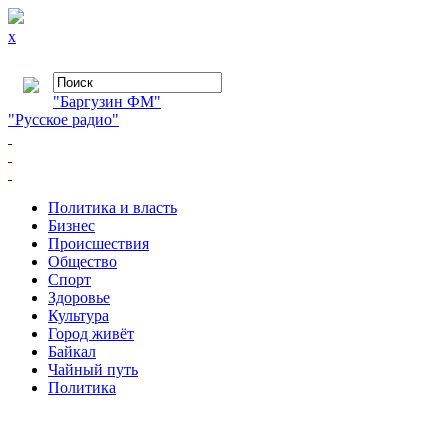
x
"Баргузин ФМ"
"Русское радио"
Политика и власть
Бизнес
Происшествия
Общество
Cпорт
Здоровье
Культура
Город живёт
Байкал
Чайный путь
Политика