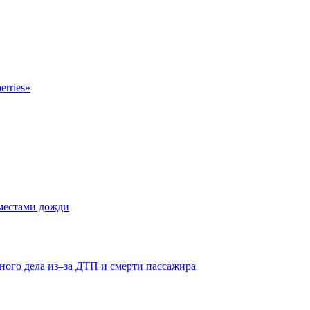
erries»
 местами дожди
ного дела из–за ДТП и смерти пассажира