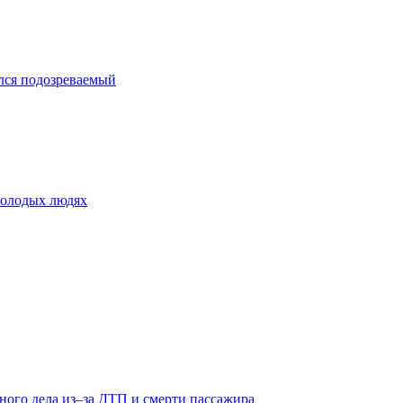
лся подозреваемый
молодых людях
ного дела из–за ДТП и смерти пассажира