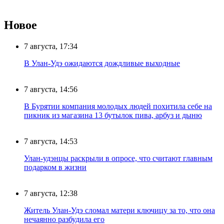
Новое
7 августа, 17:34
В Улан-Удэ ожидаются дождливые выходные
7 августа, 14:56
В Бурятии компания молодых людей похитила себе на
пикник из магазина 13 бутылок пива, арбуз и дыню
7 августа, 14:53
Улан-удэнцы раскрыли в опросе, что считают главным
подарком в жизни
7 августа, 12:38
Житель Улан-Удэ сломал матери ключицу за то, что она
нечаянно разбудила его