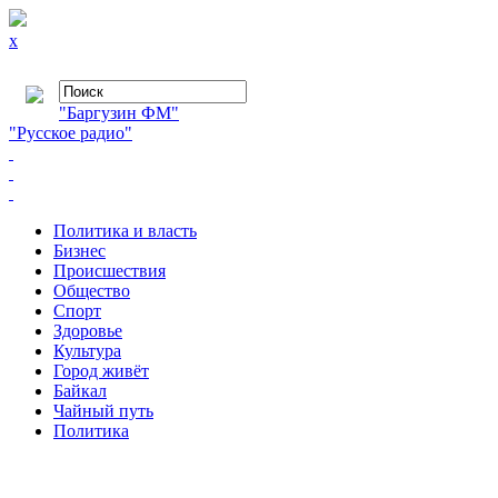
x
"Баргузин ФМ"
"Русское радио"
Политика и власть
Бизнес
Происшествия
Общество
Cпорт
Здоровье
Культура
Город живёт
Байкал
Чайный путь
Политика