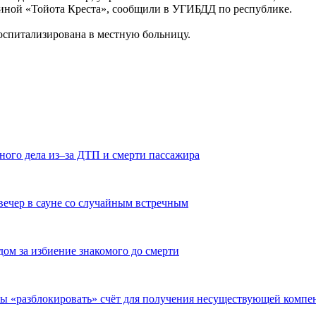
иной «Тойота Креста», сообщили в УГИБДД по республике.
госпитализирована в местную больницу.
ного дела из–за ДТП и смерти пассажира
вечер в сауне со случайным встречным
дом за избиение знакомого до смерти
бы «разблокировать» счёт для получения несуществующей компе