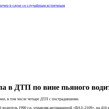
вечер в сауне со случайным встречным
а в ДТП по вине пьяного води
рии, в том числе четыре ДТП с пострадавшими.
й водитель 1990 г.р, управляя автомашиной «ВАЗ–2109», на 41