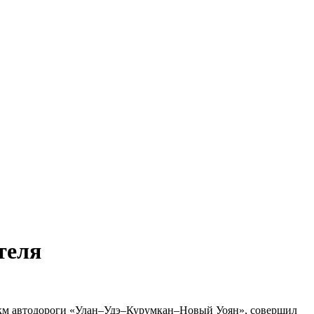
теля
6 км автодороги «Улан–Удэ–Курумкан–Новый Уоян», совершил