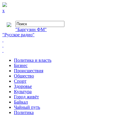
x
"Баргузин ФМ"
"Русское радио"
Политика и власть
Бизнес
Происшествия
Общество
Cпорт
Здоровье
Культура
Город живёт
Байкал
Чайный путь
Политика