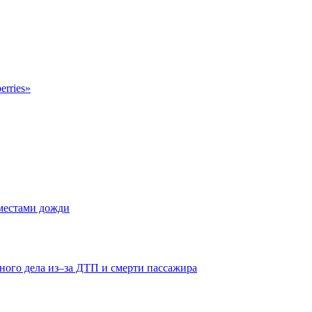
erries»
 местами дожди
ного дела из–за ДТП и смерти пассажира