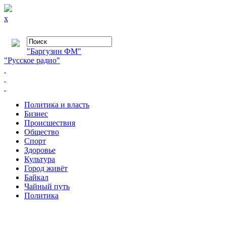
x
"Баргузин ФМ"
"Русское радио"
Политика и власть
Бизнес
Происшествия
Общество
Cпорт
Здоровье
Культура
Город живёт
Байкал
Чайный путь
Политика