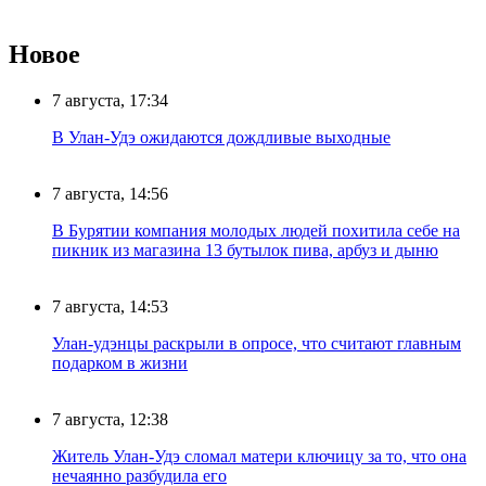
Новое
7 августа, 17:34
В Улан-Удэ ожидаются дождливые выходные
7 августа, 14:56
В Бурятии компания молодых людей похитила себе на
пикник из магазина 13 бутылок пива, арбуз и дыню
7 августа, 14:53
Улан-удэнцы раскрыли в опросе, что считают главным
подарком в жизни
7 августа, 12:38
Житель Улан-Удэ сломал матери ключицу за то, что она
нечаянно разбудила его