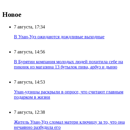
Новое
7 августа, 17:34
В Улан-Удэ ожидаются дождливые выходные
7 августа, 14:56
В Бурятии компания молодых людей похитила себе на
пикник из магазина 13 бутылок пива, арбуз и дыню
7 августа, 14:53
Улан-удэнцы раскрыли в опросе, что считают главным
подарком в жизни
7 августа, 12:38
Житель Улан-Удэ сломал матери ключицу за то, что она
нечаянно разбудила его