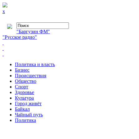
x
"Баргузин ФМ"
"Русское радио"
Политика и власть
Бизнес
Происшествия
Общество
Cпорт
Здоровье
Культура
Город живёт
Байкал
Чайный путь
Политика