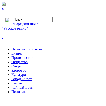
x
"Баргузин ФМ"
"Русское радио"
Политика и власть
Бизнес
Происшествия
Общество
Cпорт
Здоровье
Культура
Город живёт
Байкал
Чайный путь
Политика