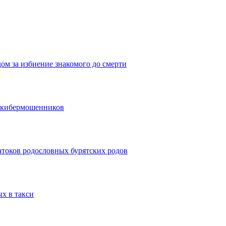
дом за избиение знакомого до смерти
и кибермошенников
атоков родословных бурятских родов
ых в такси