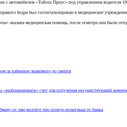
ние с автомобилем «Тойота Приус» под управлением водителя 1
 правого бедра был госпитализирован в медицинское учреждение
ты» оказана медицинская помощь, после осмотра они были от
дом за избиение знакомого до смерти
бы «разблокировать» счет для получения несуществующей компе
бману от лже-коллеге про псевдо-розыгрыш от банка