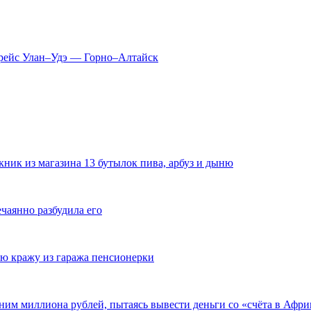
й рейс Улан–Удэ — Горно–Алтайск
ник из магазина 13 бутылок пива, арбуз и дыню
ечаянно разбудила его
ю кражу из гаража пенсионерки
ним миллиона рублей, пытаясь вывести деньги со «счёта в Афри