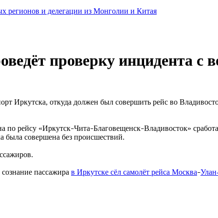
ных регионов и делегации из Монголии и Китая
ведёт проверку инцидента с в
порт Иркутска, откуда должен был совершить рейс во Владивост
а по рейсу «Иркутск
Чита
Благовещенск
Владивосток» сработ
–
–
–
ка была совершена без происшествий.
ссажиров.
о сознание пассажира
в Иркутске сёл самолёт рейса Москва
Улан
–