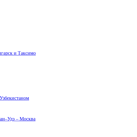
нгарск и Таксимо
 Узбекистаном
лан–Удэ – Москва