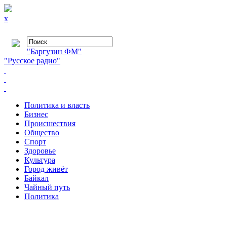
x
"Баргузин ФМ"
"Русское радио"
Политика и власть
Бизнес
Происшествия
Общество
Cпорт
Здоровье
Культура
Город живёт
Байкал
Чайный путь
Политика