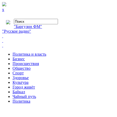
x
"Баргузин ФМ"
"Русское радио"
Политика и власть
Бизнес
Происшествия
Общество
Cпорт
Здоровье
Культура
Город живёт
Байкал
Чайный путь
Политика