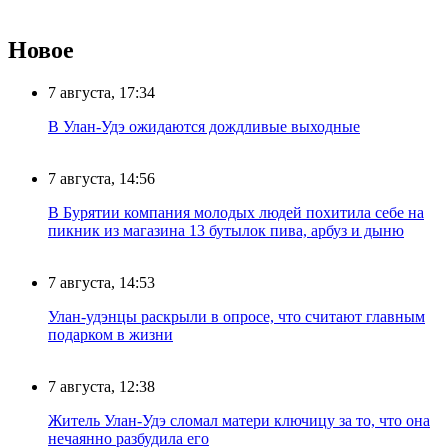
Новое
7 августа, 17:34
В Улан-Удэ ожидаются дождливые выходные
7 августа, 14:56
В Бурятии компания молодых людей похитила себе на
пикник из магазина 13 бутылок пива, арбуз и дыню
7 августа, 14:53
Улан-удэнцы раскрыли в опросе, что считают главным
подарком в жизни
7 августа, 12:38
Житель Улан-Удэ сломал матери ключицу за то, что она
нечаянно разбудила его