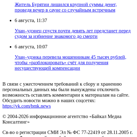
Житель Бурятии лишился крупной суммы денег,
проведя вечер в сауне со случайным встречным
6 августа, 11:37
Улан–удэнец спустя почти девять лет предстанет перед
судом за избиение знакомого до смерти
6 августа, 10:07
Улан–удэнка перевела мошенникам 45 тысяч рублей,
чтобы «разблокировать» счёт для получения
несуществующей компенсации
В связи с ужесточением требований к сбору и хранению
персональных данных мы были вынуждены отключить
возможность оставлять комментарии к материалам на сайте.
Обсудить новости можно в наших соцсетях:
https://vk.com/bmk.news
© 2004-2026 информационное агентство «Байкал Медиа
Консалтинг»
Св-во о регистрации СМИ Эл № ФС 77-22419 от 28.11.2005 г.