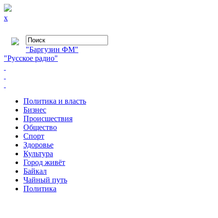
x
"Баргузин ФМ"
"Русское радио"
Политика и власть
Бизнес
Происшествия
Общество
Cпорт
Здоровье
Культура
Город живёт
Байкал
Чайный путь
Политика