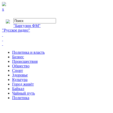
x
"Баргузин ФМ"
"Русское радио"
Политика и власть
Бизнес
Происшествия
Общество
Cпорт
Здоровье
Культура
Город живёт
Байкал
Чайный путь
Политика