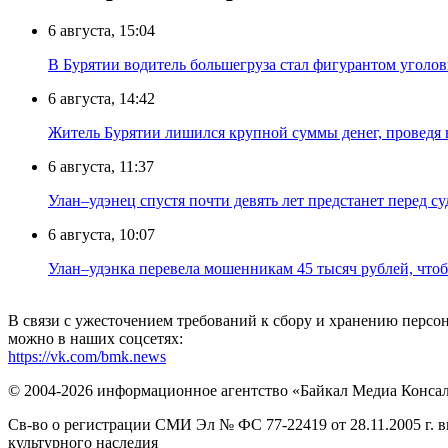
6 августа, 15:04
В Бурятии водитель большегруза стал фигурантом уголов
6 августа, 14:42
Житель Бурятии лишился крупной суммы денег, проведя 
6 августа, 11:37
Улан–удэнец спустя почти девять лет предстанет перед су
6 августа, 10:07
Улан–удэнка перевела мошенникам 45 тысяч рублей, что
В связи с ужесточением требований к сбору и хранению перс
можно в наших соцсетях:
https://vk.com/bmk.news
© 2004-2026 информационное агентство «Байкал Медиа Конса
Св-во о регистрации СМИ Эл № ФС 77-22419 от 28.11.2005 г. 
культурного наследия