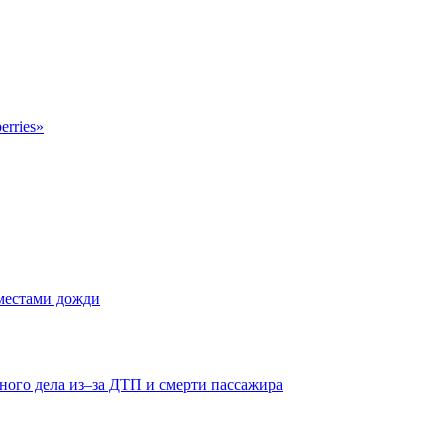
erries»
 местами дожди
ного дела из–за ДТП и смерти пассажира