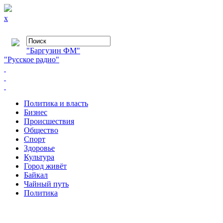
x
"Баргузин ФМ"
"Русское радио"
Политика и власть
Бизнес
Происшествия
Общество
Cпорт
Здоровье
Культура
Город живёт
Байкал
Чайный путь
Политика