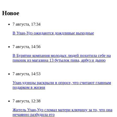
Новое
7 августа, 17:34
В Улан-Удэ ожидаются дождливые выходные
7 августа, 14:56
В Бурятии компания молодых людей похитила себе на
пикник из магазина 13 бутылок пива, арбуз и дыню
7 августа, 14:53
Улан-удэнцы раскрыли в опросе, что считают главным
подарком в жизни
7 августа, 12:38
Житель Улан-Удэ сломал матери ключицу за то, что она
нечаянно разбудила его