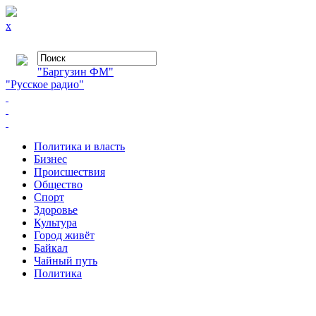
x
"Баргузин ФМ"
"Русское радио"
Политика и власть
Бизнес
Происшествия
Общество
Cпорт
Здоровье
Культура
Город живёт
Байкал
Чайный путь
Политика