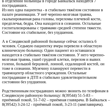
в отделении больницы в городе Байкальск находятся 7
пострадавших.
Из них одна пациентка - в стабильно тяжёлом состоянии в
палате реанимации. У неё черепно-мозговая травма,
скальпированная рана головы, переломы плечевой кости,
предплечья, бедра. Она находится в сознании. Остальные
госпитализированы с травмами средней степени тяжести.
Состояние их стабильное, без ухудшения.
А в Слюдянской районной больнице сейчас остались 6
человек. Седьмую пациентку вчера перевели в областную
клиническую больницу. Один пациент из оставшихся
находится в стабильно тяжёлом состоянии. У него черепно-
мозговая травма, ушиб грудной клетки, перелом и вывих
голени, большой берцовой, лонной, седалищной костей, он
тоже в сознании. Мужчину планируют перевести в
травмоцентр областного учреждения. Остальные
пострадавшие в ДТП в стабильно удовлетворительном
состоянии без ухудшения.
Родственникам пострадавших можно звонить по телефонам в
Слюдянскую районную больницу: 8(39544) 51-5-83 –
приёмный покой, 51-7-02 – приёмная главврача. В Байкальск –
8(39542) 3-24-12 - приёмный покой, 3-23-11 (замглавврача).