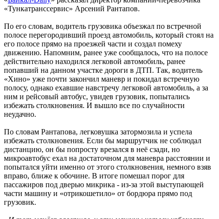
«Тункатранссервис» Арсений Рантапов.
По его словам, водитель грузовика объезжал по встречной
полосе перегородивший проезд автомобиль, который стоял на
его полосе прямо на проезжей части и создал помеху
движению. Напомним, ранее уже сообщалось, что на полосе
действительно находился легковой автомобиль, ранее
попавший на данном участке дороги в ДТП. Так, водитель
«Хино» уже почти закончил маневр и покидал встречную
полосу, однако ехавшие навстречу легковой автомобиль, а за
ним и рейсовый автобус, увидев грузовик, попытались
избежать столкновения. И вышло все по случайности
неудачно.
По словам Рантапова, легковушка затормозила и успела
избежать столкновения. Если бы маршрутчик не соблюдал
дистанцию, он бы попросту врезался в неё сзади, но
микроавтобус ехал на достаточном для маневра расстоянии и
попытался уйти именно от этого столкновения, немного взяв
вправо, ближе к обочине. В итоге помешал порог для
пассажиров под дверью микрика - из-за этой выступающей
части машину и «отрикошетило» от бордюра прямо под
грузовик.