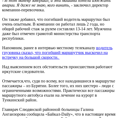
-
И тот манёвр завершал, и эти машины хотели избежать
аварии. Я даже не знаю, кого винить,
- заключил директор
компании-перевозчика.
Он также добавил, что погибший водитель маршрутки был
очень опытным. В компании он работал лишь 2 года, но
общий рабочий стаж за рулем составлял 13-14 лет. Мужчина
даже был отмечен грамотой министерства транспорта
республики.
Напомним, ранее в интервью местному телеканалу
водитель
грузовика сказал, что погибший маршрутчик выскочил на
встречку на большой скорости.
Над выяснением всех обстоятельств происшествия работают
иркутские следователи.
Отмечается,что, судя по всему, все находившиеся в маршрутке
пассажиры – из Бурятии. Более того, их них шестеро - люди с
ограниченными возможностями. Практически все пассажиры
маршрутного автобуса ехали на лечение на курорт в
Тункинский район.
Главврач Слюдянской районной больницы Галина
Анганзорова сообщила «Байкал-Daily», что в настоящее время