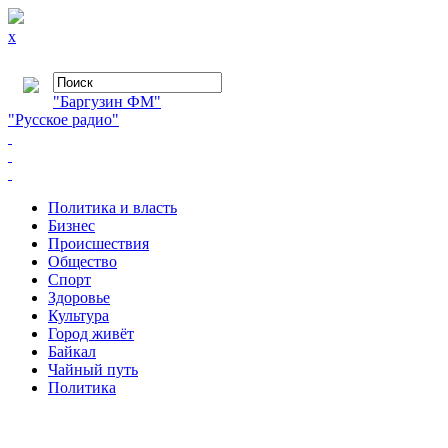
x
"Баргузин ФМ"
"Русское радио"
Политика и власть
Бизнес
Происшествия
Общество
Cпорт
Здоровье
Культура
Город живёт
Байкал
Чайный путь
Политика