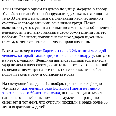
Так,11 ноября в одном из домов по улице Жердева в городе
Улан-Удэ полицейские обнаружили двух пьяных женщин и
тело 33-летнего мужчины с признаками насильственной
смерти– колото-резанными ранениями груди. Позже
выяснилось, что мужчина поплатился жизнью за обвинения в
неверности и попытку наказать свою сожительницу за это
побоями. Ревнивец получил несколько ударов кухонным
ножом, отчего скончался на месте происшествия.
В этот же вечер
в селе Баргузин погиб 24-летний молодой
человек, который также приревновав свою подругу
, кинулся
на неё с кулаками. Женщина пытаясь защищаться, нанесла
удар ножом в шею своему сожителю, после чего, напавший
скончался, несмотря на все попытки его опомнившейся
подруги зажать рану и остановить кровь.
На следующий же день, 12 ноября, произошло ещё одно
убийство -
жительница села Большой Нарын нечаянно
зарезала своего 60-летнего мужа
, пытаясь защититься от
напавшего на неё в пьяном гневе мужчины. Трагедию
омрачает и тот факт, что супруги прожили в браке более 35
лет и вырастили 4 детей.