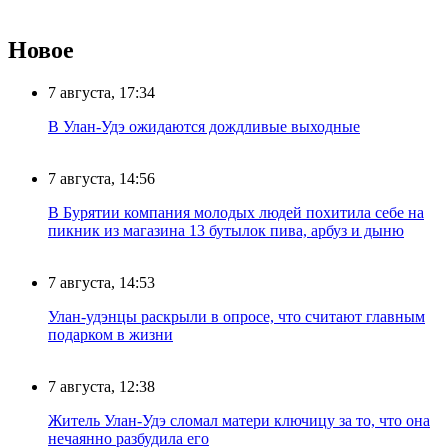
Новое
7 августа, 17:34
В Улан-Удэ ожидаются дождливые выходные
7 августа, 14:56
В Бурятии компания молодых людей похитила себе на
пикник из магазина 13 бутылок пива, арбуз и дыню
7 августа, 14:53
Улан-удэнцы раскрыли в опросе, что считают главным
подарком в жизни
7 августа, 12:38
Житель Улан-Удэ сломал матери ключицу за то, что она
нечаянно разбудила его