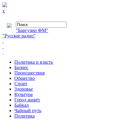
x
"Баргузин ФМ"
"Русское радио"
Политика и власть
Бизнес
Происшествия
Общество
Cпорт
Здоровье
Культура
Город живёт
Байкал
Чайный путь
Политика