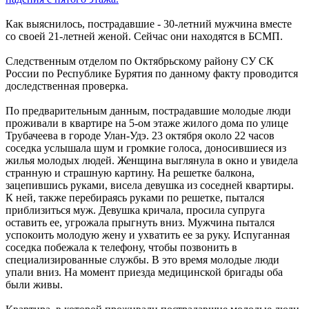
Как выяснилось, пострадавшие - 30-летний мужчина вместе
со своей 21-летней женой. Сейчас они находятся в БСМП.
Следственным отделом по Октябрьскому району СУ СК
России по Республике Бурятия по данному факту проводится
доследственная проверка.
По предварительным данным, пострадавшие молодые люди
проживали в квартире на 5-ом этаже жилого дома по улице
Трубачеева в городе Улан-Удэ. 23 октября около 22 часов
соседка услышала шум и громкие голоса, доносившиеся из
жилья молодых людей. Женщина выглянула в окно и увидела
странную и страшную картину. На решетке балкона,
зацепившись руками, висела девушка из соседней квартиры.
К ней, также перебираясь руками по решетке, пытался
приблизиться муж. Девушка кричала, просила супруга
оставить ее, угрожала прыгнуть вниз. Мужчина пытался
успокоить молодую жену и ухватить ее за руку. Испуганная
соседка побежала к телефону, чтобы позвонить в
специализированные службы. В это время молодые люди
упали вниз. На момент приезда медицинской бригады оба
были живы.