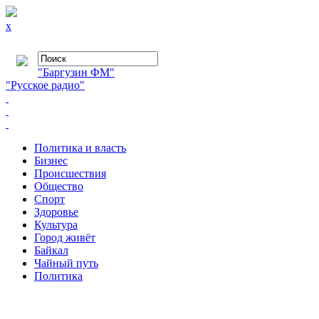
x
"Баргузин ФМ"
"Русское радио"
Политика и власть
Бизнес
Происшествия
Общество
Cпорт
Здоровье
Культура
Город живёт
Байкал
Чайный путь
Политика