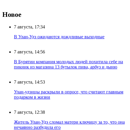
Новое
7 августа, 17:34
В Улан-Удэ ожидаются дождливые выходные
7 августа, 14:56
В Бурятии компания молодых людей похитила себе на
пикник из магазина 13 бутылок пива, арбуз и дыню
7 августа, 14:53
Улан-удэнцы раскрыли в опросе, что считают главным
подарком в жизни
7 августа, 12:38
Житель Улан-Удэ сломал матери ключицу за то, что она
нечаянно разбудила его