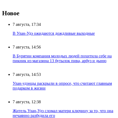
Новое
7 августа, 17:34
В Улан-Удэ ожидаются дождливые выходные
7 августа, 14:56
В Бурятии компания молодых людей похитила себе на
пикник из магазина 13 бутылок пива, арбуз и дыню
7 августа, 14:53
Улан-удэнцы раскрыли в опросе, что считают главным
подарком в жизни
7 августа, 12:38
Житель Улан-Удэ сломал матери ключицу за то, что она
нечаянно разбудила его