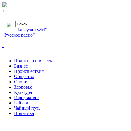
x
"Баргузин ФМ"
"Русское радио"
Политика и власть
Бизнес
Происшествия
Общество
Cпорт
Здоровье
Культура
Город живёт
Байкал
Чайный путь
Политика