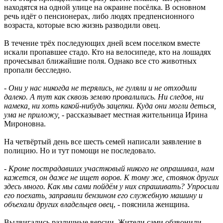
находятся на одной улице на окраине посёлка. В основном
речь идёт о пенсионерах, либо людях предпенсионного
возраста, которые всю жизнь разводили овец.
В течение трёх последующих дней всем поселком вместе
искали пропавшее стадо. Кто на велосипеде, кто на лошадях
прочесывал ближайшие поля. Однако все сто животных
пропали бесследно.
-
Они у нас никогда не терялись, не гуляли и не отходили
далеко. А тут как сквозь землю провалились. Ни следов, ни
намека, ни хоть какой-нибудь зацепки. Куда они могли деться,
ума не приложу,
- рассказывает местная жительница Ирина
Мироновна.
На четвёртый день все шесть семей написали заявление в
полицию. Но и тут помощи не последовало.
-
Кроме пострадавших участковый никого не опрашивал, нам
кажется, он даже не ищет воров. К тому же, стоянок других
здесь много. Как мы сами пойдём у них спрашивать? Упросили
его поехать, заправили бензином его служебную машину и
объехали других владельцев овец
, - пояснила женщина.
Выдвигались различные версии. Жители сами обзвонили