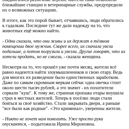
ближайшие станции и ветеринарные службы, предупредили
их о возможных ситуациях.
В итоге, как это порой бывает, отчаявшись, люди обратились
к гадалкам. Последние тут же дали надежду на то, что
животных ещё можно найти.
-
Одни сказали, что они живы и их держат в тёмном
помещении двое мужчин. Скорее всего, их сначала увели
подальше, а потом погрузили и увезли. Другие говорят, что их
хотели продать, но не смогли
, - сказала женщина.
Несмотря на то, что прошёл уже почти месяц, жители всё
равно надеются найти злоумышленников и свою отару. Ведь
для многих их разведение было единственных заработком.
Даже по самым скромным меркам сейчас одна овечка стоит
около шести тысяч рублей, а это значит - их похитители
сорвали "куш". К тому же, странная пропажа отары внушила
страх в местных жителей. Теперь в посёлке люди стали
бояться за своё хозяйство. Стали закрывать двери, а раньше
"все были как родные". «Это криминал», уверенны жители.
-
Никто не хочет нам помогать. Уже просто руки
опускаются,
- подытожила Ирина Мироновна.