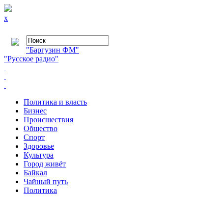
x
"Баргузин ФМ"
"Русское радио"
Политика и власть
Бизнес
Происшествия
Общество
Cпорт
Здоровье
Культура
Город живёт
Байкал
Чайный путь
Политика