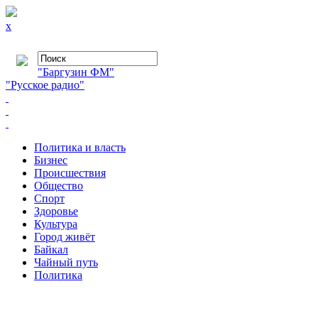
x
"Баргузин ФМ"
"Русское радио"
Политика и власть
Бизнес
Происшествия
Общество
Cпорт
Здоровье
Культура
Город живёт
Байкал
Чайный путь
Политика