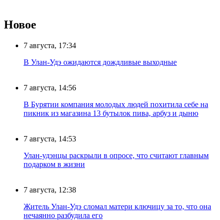
Новое
7 августа, 17:34
В Улан-Удэ ожидаются дождливые выходные
7 августа, 14:56
В Бурятии компания молодых людей похитила себе на
пикник из магазина 13 бутылок пива, арбуз и дыню
7 августа, 14:53
Улан-удэнцы раскрыли в опросе, что считают главным
подарком в жизни
7 августа, 12:38
Житель Улан-Удэ сломал матери ключицу за то, что она
нечаянно разбудила его