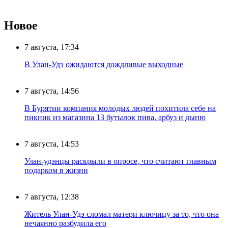
Новое
7 августа, 17:34
В Улан-Удэ ожидаются дождливые выходные
7 августа, 14:56
В Бурятии компания молодых людей похитила себе на
пикник из магазина 13 бутылок пива, арбуз и дыню
7 августа, 14:53
Улан-удэнцы раскрыли в опросе, что считают главным
подарком в жизни
7 августа, 12:38
Житель Улан-Удэ сломал матери ключицу за то, что она
нечаянно разбудила его