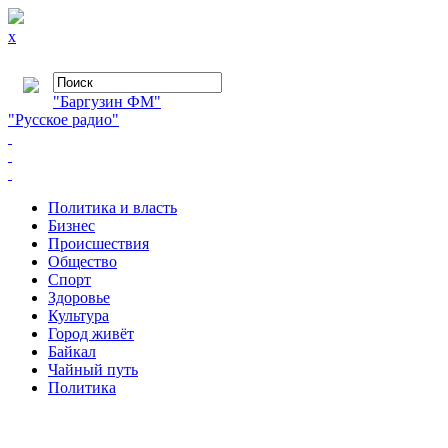
x
"Баргузин ФМ"
"Русское радио"
Политика и власть
Бизнес
Происшествия
Общество
Cпорт
Здоровье
Культура
Город живёт
Байкал
Чайный путь
Политика