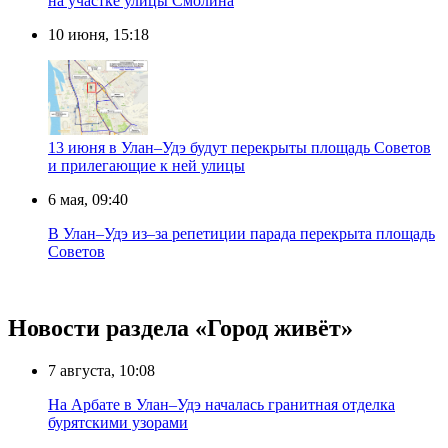
на участке улицы Смолина
10 июня, 15:18
13 июня в Улан–Удэ будут перекрыты площадь Советов
и прилегающие к ней улицы
6 мая, 09:40
В Улан–Удэ из–за репетиции парада перекрыта площадь
Советов
Новости раздела «Город живёт»
7 августа, 10:08
На Арбате в Улан–Удэ началась гранитная отделка
бурятскими узорами