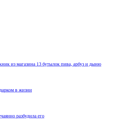
ник из магазина 13 бутылок пива, арбуз и дыню
одарком в жизни
ечаянно разбудила его