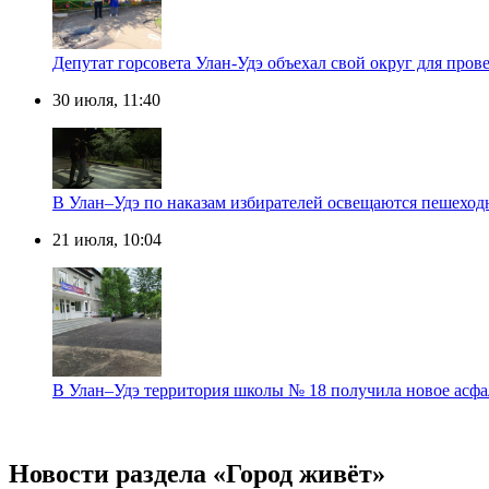
Депутат горсовета Улан-Удэ объехал свой округ для пров
30 июля, 11:40
В Улан–Удэ по наказам избирателей освещаются пешеход
21 июля, 10:04
В Улан–Удэ территория школы № 18 получила новое асфа
Новости раздела «Город живёт»