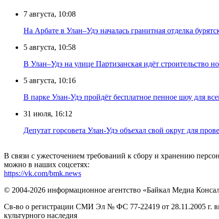
7 августа, 10:08
На Арбате в Улан–Удэ началась гранитная отделка бурят
5 августа, 10:58
В Улан–Удэ на улице Партизанская идёт строительство
5 августа, 10:16
В парке Улан-Удэ пройдёт бесплатное пенное шоу для все
31 июля, 16:12
Депутат горсовета Улан-Удэ объехал свой округ для пров
В связи с ужесточением требований к сбору и хранению перс
можно в наших соцсетях:
https://vk.com/bmk.news
© 2004-2026 информационное агентство «Байкал Медиа Конса
Св-во о регистрации СМИ Эл № ФС 77-22419 от 28.11.2005 г. 
культурного наследия