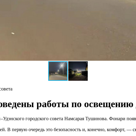
совета
оведены работы по освещению 
н–Удэнского городского совета Намсарая Тушинова. Фонари поя
 В первую очередь это безопасность и, конечно, комфорт, — ск