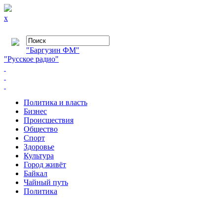
x
"Баргузин ФМ"
"Русское радио"
Политика и власть
Бизнес
Происшествия
Общество
Cпорт
Здоровье
Культура
Город живёт
Байкал
Чайный путь
Политика