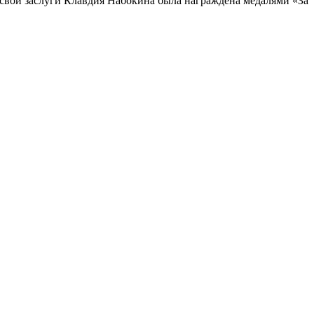
свои заслуги Клавдия Набокина была награждена медалями «За