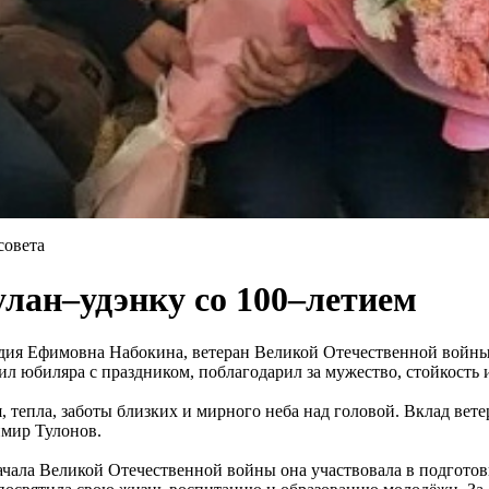
совета
улан–удэнку со 100–летием
дия Ефимовна Набокина, ветеран Великой Отечественной войны,
 юбиляра с праздником, поблагодарил за мужество, стойкость и
 тепла, заботы близких и мирного неба над головой. Вклад вете
димир Тулонов.
чала Великой Отечественной войны она участвовала в подготов