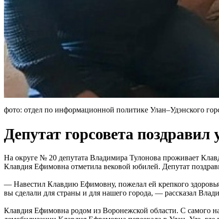
фото: отдел по информационной политике Улан–Удэнского гор
Депутат горсовета поздравил 
На округе № 20 депутата Владимира Тулонова проживает Клав
Клавдия Ефимовна отметила вековой юбилей. Депутат поздравил
— Навестил Клавдию Ефимовну, пожелал ей крепкого здоровья,
вы сделали для страны и для нашего города, — рассказал Вла
Клавдия Ефимовна родом из Воронежской области. С самого на