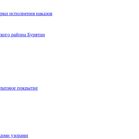
ерки исполнения наказов
кого района Бурятии
льтовое покрытие
скими узорами