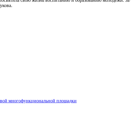
 посвятила свою жизнь воспитанию и образованию молодёжи. За 
укова.
 новой многофункциональной площадки