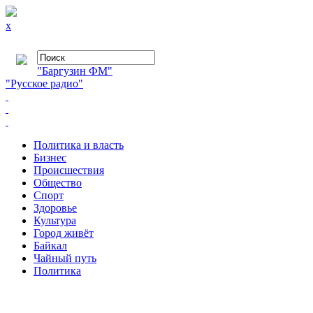
x
"Баргузин ФМ"
"Русское радио"
Политика и власть
Бизнес
Происшествия
Общество
Cпорт
Здоровье
Культура
Город живёт
Байкал
Чайный путь
Политика