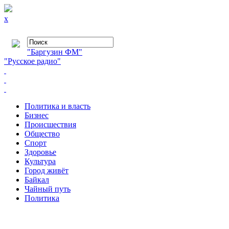
x
"Баргузин ФМ"
"Русское радио"
Политика и власть
Бизнес
Происшествия
Общество
Cпорт
Здоровье
Культура
Город живёт
Байкал
Чайный путь
Политика