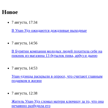
Новое
7 августа, 17:34
В Улан-Удэ ожидаются дождливые выходные
7 августа, 14:56
В Бурятии компания молодых людей похитила себе на
пикник из магазина 13 бутылок пива, арбуз и дыню
7 августа, 14:53
Улан-удэнцы раскрыли в опросе, что считают главным
подарком в жизни
7 августа, 12:38
Житель Улан-Удэ сломал матери ключицу за то, что она
нечаянно разбудила его