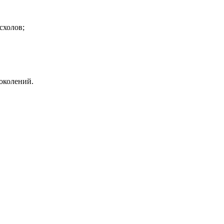
схолов;
поколений.