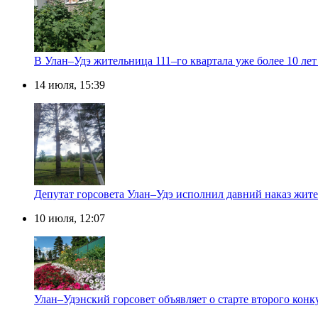
В Улан–Удэ жительница 111–го квартала уже более 10 лет
14 июля, 15:39
Депутат горсовета Улан–Удэ исполнил давний наказ жит
10 июля, 12:07
Улан–Удэнский горсовет объявляет о старте второго кон