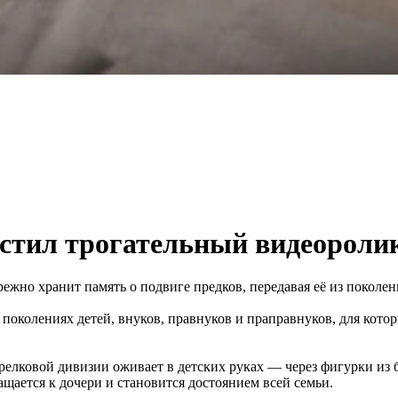
стил трогательный видеоролик
ежно хранит память о подвиге предков, передавая её из поколен
 поколениях детей, внуков, правнуков и праправнуков, для кото
елковой дивизии оживает в детских руках — через фигурки из бум
ащается к дочери и становится достоянием всей семьи.