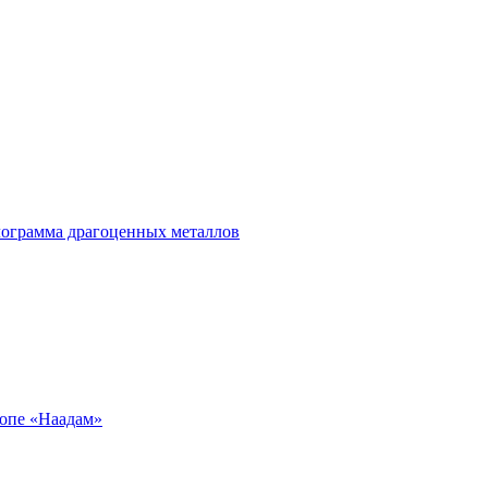
лограмма драгоценных металлов
ропе «Наадам»