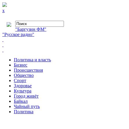
x
"Баргузин ФМ"
"Русское радио"
Политика и власть
Бизнес
Происшествия
Общество
Cпорт
Здоровье
Культура
Город живёт
Байкал
Чайный путь
Политика