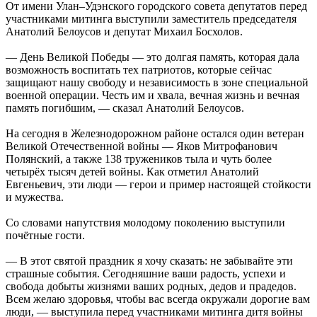
От имени Улан–Удэнского городского совета депутатов перед
участниками митинга выступили заместитель председателя
Анатолий Белоусов и депутат Михаил Босхолов.
— День Великой Победы — это долгая память, которая дала
возможность воспитать тех патриотов, которые сейчас
защищают нашу свободу и независимость в зоне специальной
военной операции. Честь им и хвала, вечная жизнь и вечная
память погибшим, — сказал Анатолий Белоусов.
На сегодня в Железнодорожном районе остался один ветеран
Великой Отечественной войны — Яков Митрофанович
Полянский, а также 138 тружеников тыла и чуть более
четырёх тысяч детей войны. Как отметил Анатолий
Евгеньевич, эти люди — герои и пример настоящей стойкости
и мужества.
Со словами напутствия молодому поколению выступили
почётные гости.
— В этот святой праздник я хочу сказать: не забывайте эти
страшные события. Сегодняшние ваши радость, успехи и
свобода добыты жизнями ваших родных, дедов и прадедов.
Всем желаю здоровья, чтобы вас всегда окружали дорогие вам
люди, — выступила перед участниками митинга дитя войны