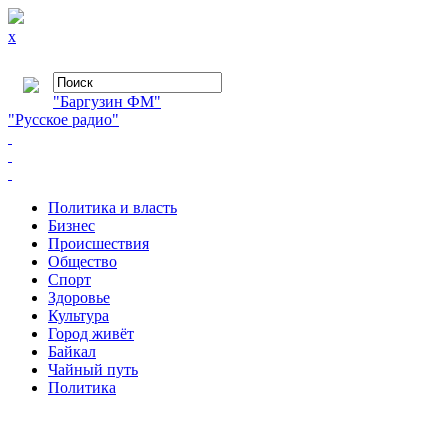
x
"Баргузин ФМ"
"Русское радио"
Политика и власть
Бизнес
Происшествия
Общество
Cпорт
Здоровье
Культура
Город живёт
Байкал
Чайный путь
Политика