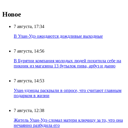
Новое
7 августа, 17:34
В Улан-Удэ ожидаются дождливые выходные
7 августа, 14:56
В Бурятии компания молодых людей похитила себе на
пикник из магазина 13 бутылок пива, арбуз и дыню
7 августа, 14:53
Улан-удэнцы раскрыли в опросе, что считают главным
подарком в жизни
7 августа, 12:38
Житель Улан-Удэ сломал матери ключицу за то, что она
нечаянно разбудила его