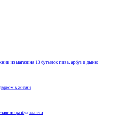
ник из магазина 13 бутылок пива, арбуз и дыню
одарком в жизни
ечаянно разбудила его