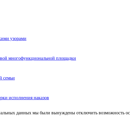
скими узорами
 новой многофункциональной площадки
й семьи
ерки исполнения наказов
ональных данных мы были вынуждены отключить возможность ост