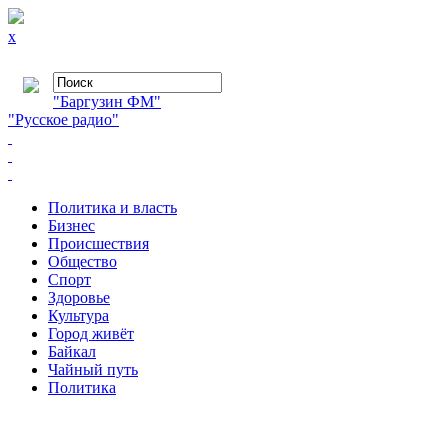
x
"Баргузин ФМ"
"Русское радио"
Политика и власть
Бизнес
Происшествия
Общество
Cпорт
Здоровье
Культура
Город живёт
Байкал
Чайный путь
Политика