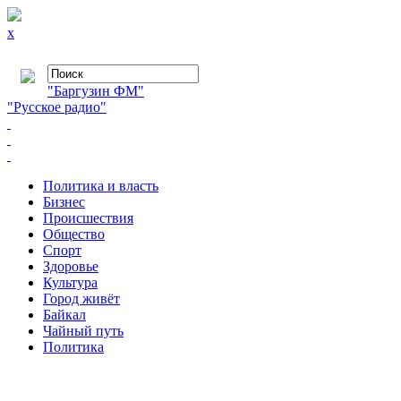
x
"Баргузин ФМ"
"Русское радио"
Политика и власть
Бизнес
Происшествия
Общество
Cпорт
Здоровье
Культура
Город живёт
Байкал
Чайный путь
Политика