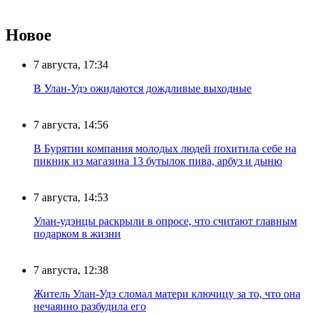
Новое
7 августа, 17:34
В Улан-Удэ ожидаются дождливые выходные
7 августа, 14:56
В Бурятии компания молодых людей похитила себе на
пикник из магазина 13 бутылок пива, арбуз и дыню
7 августа, 14:53
Улан-удэнцы раскрыли в опросе, что считают главным
подарком в жизни
7 августа, 12:38
Житель Улан-Удэ сломал матери ключицу за то, что она
нечаянно разбудила его