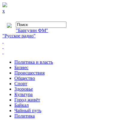
x
"Баргузин ФМ"
"Русское радио"
Политика и власть
Бизнес
Происшествия
Общество
Cпорт
Здоровье
Культура
Город живёт
Байкал
Чайный путь
Политика