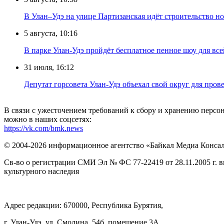
В Улан–Удэ на улице Партизанская идёт строительство
5 августа, 10:16
В парке Улан-Удэ пройдёт бесплатное пенное шоу для все
31 июля, 16:12
Депутат горсовета Улан-Удэ объехал свой округ для пров
В связи с ужесточением требований к сбору и хранению перс
можно в наших соцсетях:
https://vk.com/bmk.news
© 2004-2026 информационное агентство «Байкал Медиа Конса
Св-во о регистрации СМИ Эл № ФС 77-22419 от 28.11.2005 г. 
культурного наследия
Адрес редакции: 670000, Республика Бурятия,
г. Улан-Удэ, ул. Смолина, 54б, помещение 3А