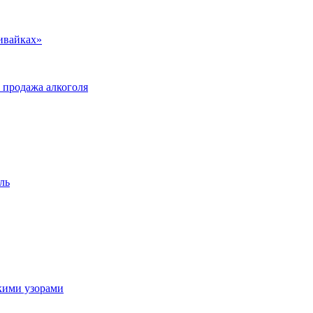
ивайках»
а продажа алкоголя
ль
скими узорами