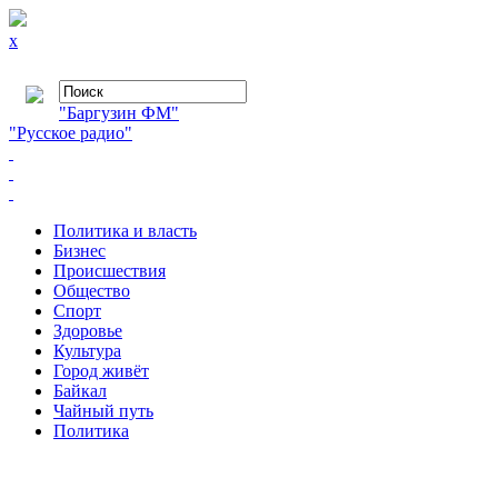
x
"Баргузин ФМ"
"Русское радио"
Политика и власть
Бизнес
Происшествия
Общество
Cпорт
Здоровье
Культура
Город живёт
Байкал
Чайный путь
Политика