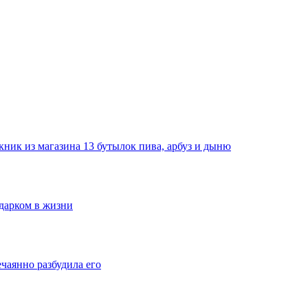
ник из магазина 13 бутылок пива, арбуз и дыню
одарком в жизни
ечаянно разбудила его