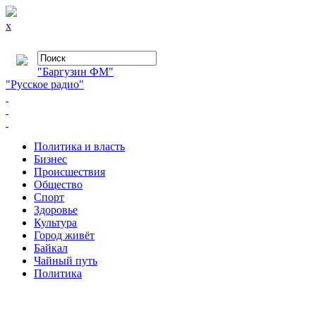
x
"Баргузин ФМ"
"Русское радио"
Политика и власть
Бизнес
Происшествия
Общество
Cпорт
Здоровье
Культура
Город живёт
Байкал
Чайный путь
Политика