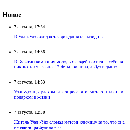
Новое
7 августа, 17:34
В Улан-Удэ ожидаются дождливые выходные
7 августа, 14:56
В Бурятии компания молодых людей похитила себе на
пикник из магазина 13 бутылок пива, арбуз и дыню
7 августа, 14:53
Улан-удэнцы раскрыли в опросе, что считают главным
подарком в жизни
7 августа, 12:38
Житель Улан-Удэ сломал матери ключицу за то, что она
нечаянно разбудила его