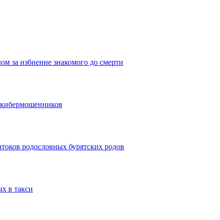
дом за избиение знакомого до смерти
и кибермошенников
атоков родословных бурятских родов
ых в такси