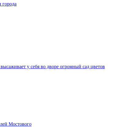
и города
 высаживает у себя во дворе огромный сад цветов
елей Мостового