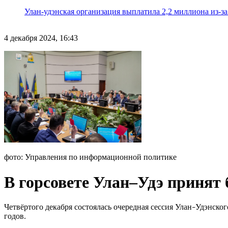
Улан-удэнская организация выплатила 2,2 миллиона из-з
4 декабря 2024, 16:43
фото: Управления по информационной политике
В горсовете Улан–Удэ принят 
Четвёртого декабря состоялась очередная сессия Улан
Удэнског
–
годов.