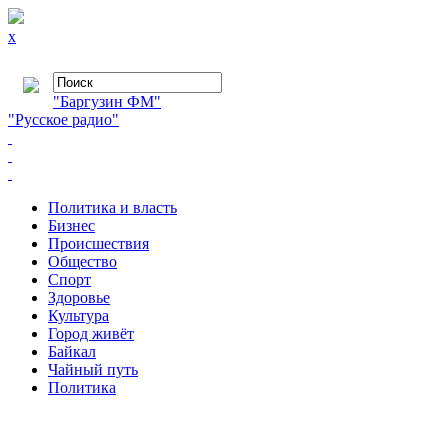
x
"Баргузин ФМ"
"Русское радио"
Политика и власть
Бизнес
Происшествия
Общество
Cпорт
Здоровье
Культура
Город живёт
Байкал
Чайный путь
Политика