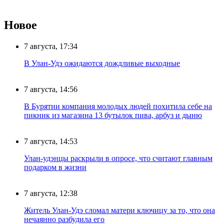
Новое
7 августа, 17:34
В Улан-Удэ ожидаются дождливые выходные
7 августа, 14:56
В Бурятии компания молодых людей похитила себе на
пикник из магазина 13 бутылок пива, арбуз и дыню
7 августа, 14:53
Улан-удэнцы раскрыли в опросе, что считают главным
подарком в жизни
7 августа, 12:38
Житель Улан-Удэ сломал матери ключицу за то, что она
нечаянно разбудила его