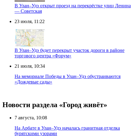
В Улан–Удэ открыт проезд на перекрёстке улиц Ленина
— Советская
23 июля, 11:22
В Улан–Удэ будет перекрыт участок дороги в районе
торгового центра «Форум»
21 июля, 10:34
На мемориале Победы в Улан–Удэ обустраиваются
«Дождевые сады»
Новости раздела «Город живёт»
7 августа, 10:08
На Арбате в Улан–Удэ началась гранитная отделка
бурятскими узорами