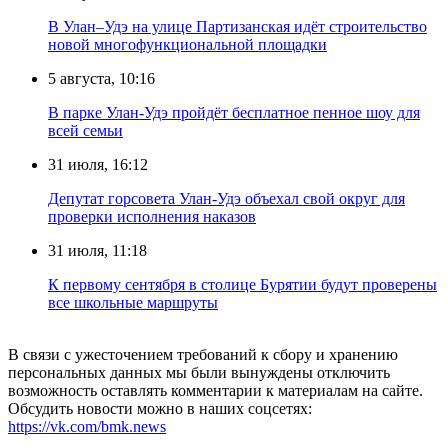
В Улан–Удэ на улице Партизанская идёт строительство
новой многофункциональной площадки
5 августа, 10:16
В парке Улан-Удэ пройдёт бесплатное пенное шоу для
всей семьи
31 июля, 16:12
Депутат горсовета Улан-Удэ объехал свой округ для
проверки исполнения наказов
31 июля, 11:18
К первому сентября в столице Бурятии будут проверены
все школьные маршруты
В связи с ужесточением требований к сбору и хранению
персональных данных мы были вынуждены отключить
возможность оставлять комментарии к материалам на сайте.
Обсудить новости можно в наших соцсетях:
https://vk.com/bmk.news