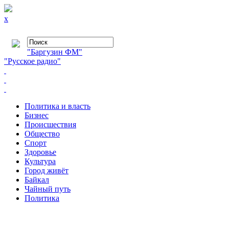
x
"Баргузин ФМ"
"Русское радио"
Политика и власть
Бизнес
Происшествия
Общество
Cпорт
Здоровье
Культура
Город живёт
Байкал
Чайный путь
Политика