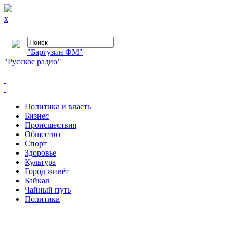
x
"Баргузин ФМ"
"Русское радио"
Политика и власть
Бизнес
Происшествия
Общество
Cпорт
Здоровье
Культура
Город живёт
Байкал
Чайный путь
Политика