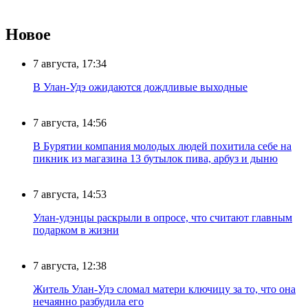
Новое
7 августа, 17:34
В Улан-Удэ ожидаются дождливые выходные
7 августа, 14:56
В Бурятии компания молодых людей похитила себе на
пикник из магазина 13 бутылок пива, арбуз и дыню
7 августа, 14:53
Улан-удэнцы раскрыли в опросе, что считают главным
подарком в жизни
7 августа, 12:38
Житель Улан-Удэ сломал матери ключицу за то, что она
нечаянно разбудила его