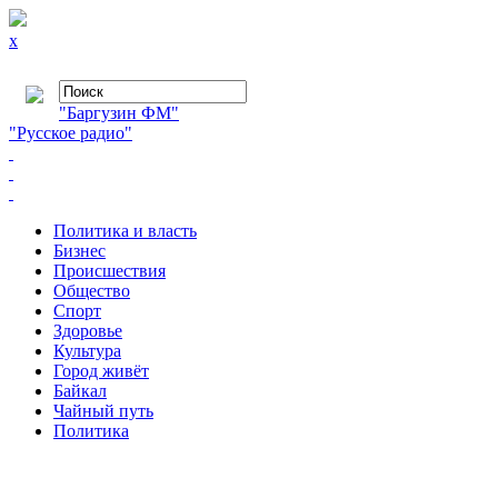
x
"Баргузин ФМ"
"Русское радио"
Политика и власть
Бизнес
Происшествия
Общество
Cпорт
Здоровье
Культура
Город живёт
Байкал
Чайный путь
Политика