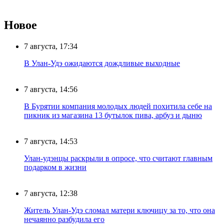
Новое
7 августа, 17:34
В Улан-Удэ ожидаются дождливые выходные
7 августа, 14:56
В Бурятии компания молодых людей похитила себе на
пикник из магазина 13 бутылок пива, арбуз и дыню
7 августа, 14:53
Улан-удэнцы раскрыли в опросе, что считают главным
подарком в жизни
7 августа, 12:38
Житель Улан-Удэ сломал матери ключицу за то, что она
нечаянно разбудила его