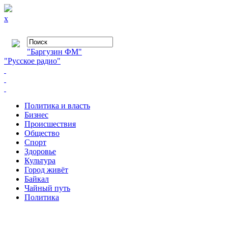
x
"Баргузин ФМ"
"Русское радио"
Политика и власть
Бизнес
Происшествия
Общество
Cпорт
Здоровье
Культура
Город живёт
Байкал
Чайный путь
Политика