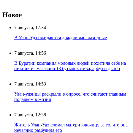
Новое
7 августа, 17:34
В Улан-Удэ ожидаются дождливые выходные
7 августа, 14:56
В Бурятии компания молодых людей похитила себе на
пикник из магазина 13 бутылок пива, арбуз и дыню
7 августа, 14:53
Улан-удэнцы раскрыли в опросе, что считают главным
подарком в жизни
7 августа, 12:38
Житель Улан-Удэ сломал матери ключицу за то, что она
нечаянно разбудила его