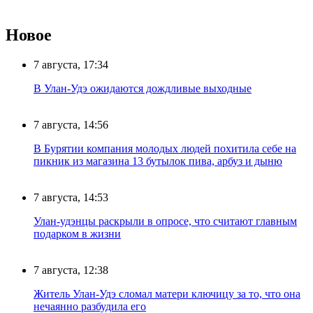
Новое
7 августа, 17:34
В Улан-Удэ ожидаются дождливые выходные
7 августа, 14:56
В Бурятии компания молодых людей похитила себе на
пикник из магазина 13 бутылок пива, арбуз и дыню
7 августа, 14:53
Улан-удэнцы раскрыли в опросе, что считают главным
подарком в жизни
7 августа, 12:38
Житель Улан-Удэ сломал матери ключицу за то, что она
нечаянно разбудила его