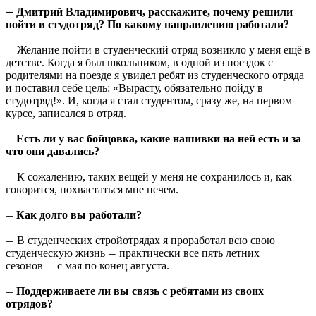
Дмитрий Владимирович, расскажите, почему решили
—
пойти в студотряд? По какому направлению работали?
Желание пойти в студенческий отряд возникло у меня ещё в
—
детстве. Когда я был школьником, в одной из поездок с
родителями на поезде я увидел ребят из студенческого отряда
и поставил себе цель: «Вырасту, обязательно пойду в
студотряд!». И, когда я стал студентом, сразу же, на первом
курсе, записался в отряд.
Есть ли у вас бойцовка, какие нашивки на ней есть и за
—
что они давались?
К сожалению, таких вещей у меня не сохранилось и, как
—
говорится, похвастаться мне нечем.
Как долго вы работали?
—
В студенческих стройотрядах я проработал всю свою
—
студенческую жизнь
практически все пять летних
—
сезонов
с мая по конец августа.
—
Поддерживаете ли вы связь с ребятами из своих
—
отрядов?